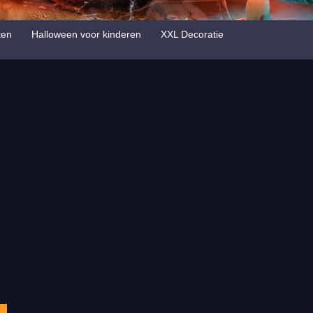
ten
Halloween voor kinderen
XXL Decoratie