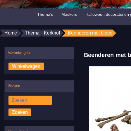
Thema's
Maskers
Halloween decoratie en 
Home
Thema
Kerkhof
Beenderen met bloed
Winkelwagen
Beenderen met b
Zoeken
Zoeken