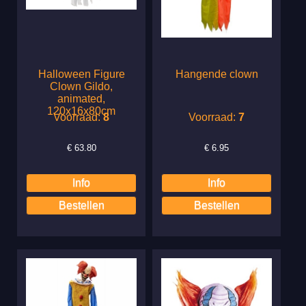
Halloween Figure
Hangende clown
Clown Gildo,
animated,
120x16x80cm
Voorraad:
8
Voorraad:
7
€
63.80
€
6.95