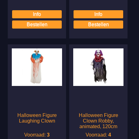
Halloween Figure
Halloween Figure
Laughing Clown
Clown Robby,
animated, 120cm
Voorraad:
3
Voorraad:
4