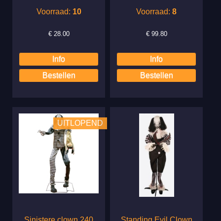
Voorraad:
10
Voorraad:
8
€
28.00
€
99.80
UITLOPEND
Sinistere clown 240
Standing Evil Clown