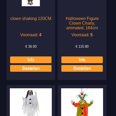
clown shaking 120CM
Halloween Figure
Clown Charly,
animated, 164cm
Voorraad:
4
Voorraad:
5
€
36.00
€
115.80