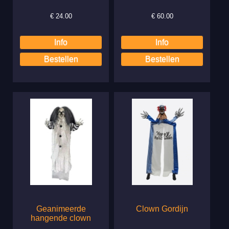
€
24.00
€
60.00
Geanimeerde
Clown Gordijn
hangende clown