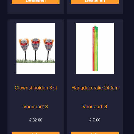
Clownshoofden 3 st
Hangdecoratie 240cm
Voorraad:
3
Voorraad:
8
€
32.00
€
7.60