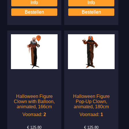
Halloween Figure
Halloween Figure
Clown with Balloon,
Pop-Up Clown,
animated, 166cm
animated, 180cm
Voorraad:
2
Voorraad:
1
€
125.80
€
125.80