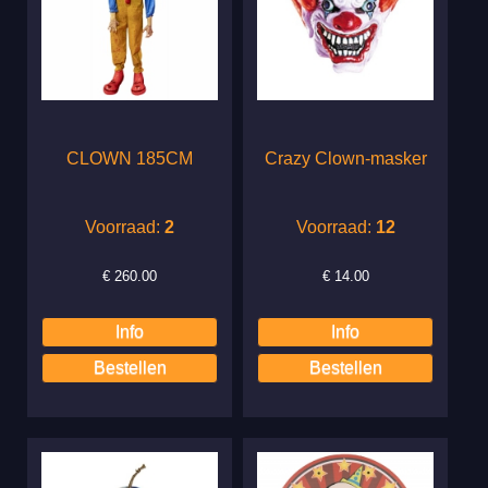
CLOWN 185CM
Crazy Clown-masker
Voorraad:
2
Voorraad:
12
€
260.00
€
14.00