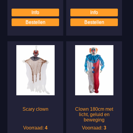
Scary clown
Clown 180cm met
licht, geluid en
beweging
Voorraad:
4
Voorraad:
3