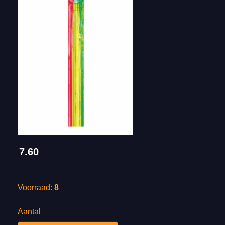
7.60
Voorraad:
8
Aantal