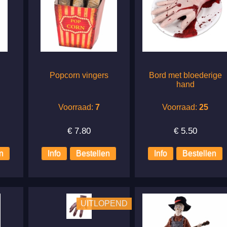
Popcorn vingers
Bord met bloederige
hand
Voorraad:
7
Voorraad:
25
€
7.80
€
5.50
UITLOPEND