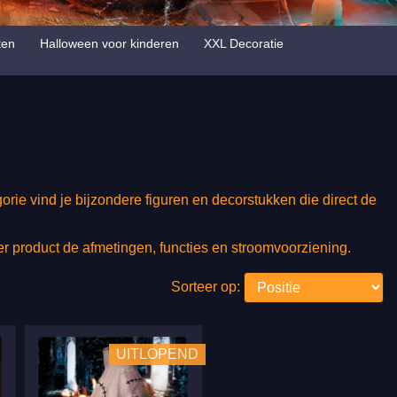
ten
Halloween voor kinderen
XXL Decoratie
rie vind je bijzondere figuren en decorstukken die direct de
er product de afmetingen, functies en stroomvoorziening.
Sorteer op:
UITLOPEND