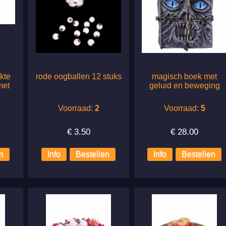
kte
rode oogballen 12 stuks
magisch boek met
met
geluid en beweging
Voorraad:
2
Voorraad:
5
€
3.50
€
28.00