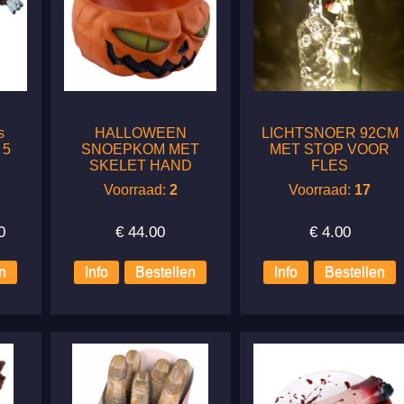
s
HALLOWEEN
LICHTSNOER 92CM
 5
SNOEPKOM MET
MET STOP VOOR
SKELET HAND
FLES
Voorraad:
2
Voorraad:
17
0
€
44.00
€
4.00