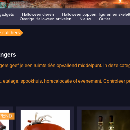
gadgets
Halloween dieren
Halloween poppen, figuren en skelet
Overige Halloween artikelen
Nieuw
Outlet
 catchers
angers
ers geef je een ruimte één opvallend middelpunt. In deze catego
t, etalage, spookhuis, horecalocatie of evenement. Controleer p
OPEND