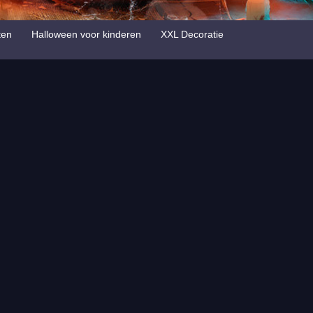
ten
Halloween voor kinderen
XXL Decoratie