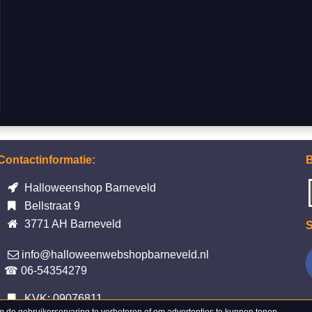
Contactinformatie:
B
Halloweenshop Barneveld
Bellstraat 9
3771 AH Barneveld
S
info@halloweenwebshopbarneveld.nl
☎ 06-54354279
KVK: 09076811