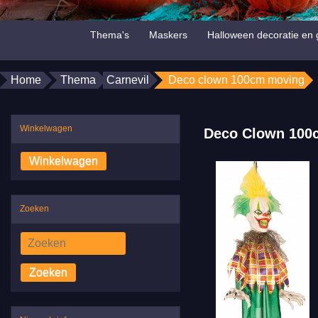
Thema's
Maskers
Halloween decoratie en 
Home
Thema
Carnevil
Deco clown 100cm moving
Winkelwagen
Deco Clown 100
Zoeken
Zoeken