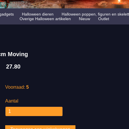
gadgets
Halloween dieren
Halloween poppen, figuren en skelet
Overige Halloween artikelen
Nieuw
Outlet
cm Moving
27.80
Voorraad:
5
Aantal