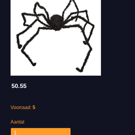
50.55
Voorraad:
5
Aantal