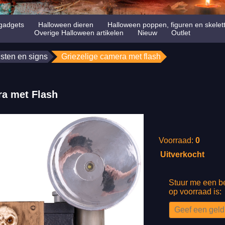
gadgets
Halloween dieren
Halloween poppen, figuren en skelet
Overige Halloween artikelen
Nieuw
Outlet
jsten en signs
Griezelige camera met flash
ra met Flash
Voorraad:
0
Uitverkocht
Stuur me een be
op voorraad is: