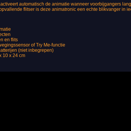
ctiveert automatisch de animatie wanneer voorbijgangers langs
pvallende flitser is deze animatronic een echte blikvanger in ie
matie
ecten
n en flits
ewegingssensor of Try Me-functie
tterijen (niet inbegrepen)
x 10 x 24 cm