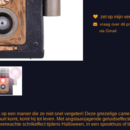
zet op mijn ver
vraag over dit p
via Gmail
 op een manier die ze niet snel vergeten! Deze griezelige camer
urt komt, komt hij tot leven. Met angstaanjagende geluidseffect
verwachte schrikeffect tijdens Halloween, in een spookhuis of bi