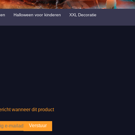
ten
Halloween voor kinderen
XXL Decoratie
richt wanneer dit product