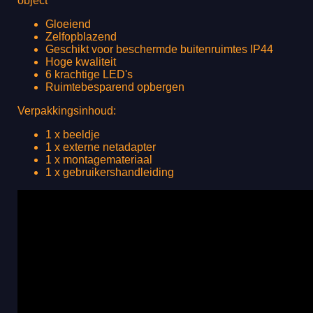
object
Gloeiend
Zelfopblazend
Geschikt voor beschermde buitenruimtes IP44
Hoge kwaliteit
6 krachtige LED's
Ruimtebesparend opbergen
Verpakkingsinhoud:
1 x beeldje
1 x externe netadapter
1 x montagemateriaal
1 x gebruikershandleiding