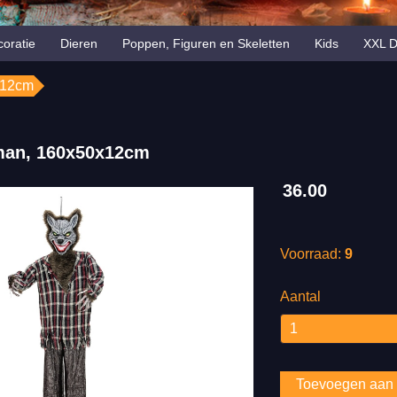
oratie
Dieren
Poppen, Figuren en Skeletten
Kids
XXL D
x12cm
man, 160x50x12cm
36.00
Voorraad:
9
Aantal