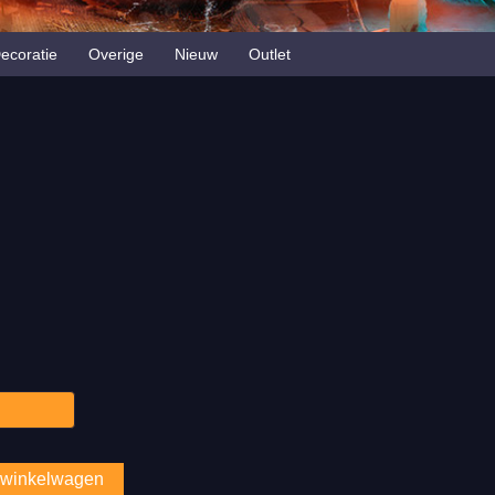
ecoratie
Overige
Nieuw
Outlet