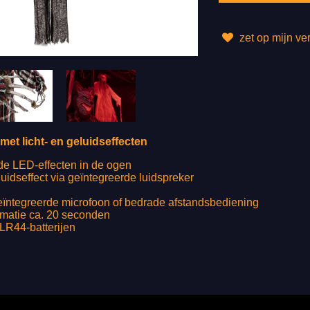
zet op mijn ver
et licht- en geluidseffecten
e LED-effecten in de ogen
uidseffect via geïntegreerde luidspreker
geïntegreerde microfoon of bedrade afstandsbediening
matie ca. 20 seconden
 LR44-batterijen