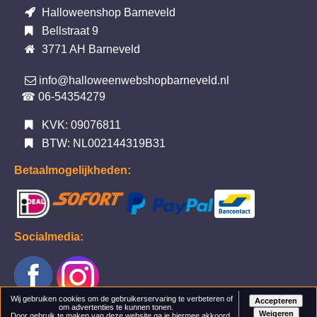
Halloweenshop Barneveld
Bellstraat 9
3771 AH Barneveld
info@halloweenwebshopbarneveld.nl
☎ 06-54354279
KVK: 09076811
BTW: NL002144319B31
Betaalmogelijkheden:
Socialmedia:
Wij gebruiken cookies om de gebruikerservaring te verbeteren of
Accepteren
om advertenties te kunnen tonen.
Weigeren
Door gebruik te maken van deze website ga je hiermee akkoord.