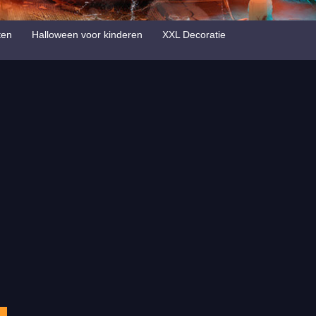
ten
Halloween voor kinderen
XXL Decoratie